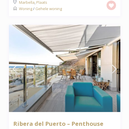
Marbella
,
Plaats
Woning
/
Gehele woning
Ribera del Puerto – Penthouse