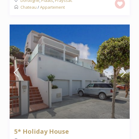
Dordogne
,
Plaats
,
Prayssac
Chateau
/
Appartement
5* Holiday House