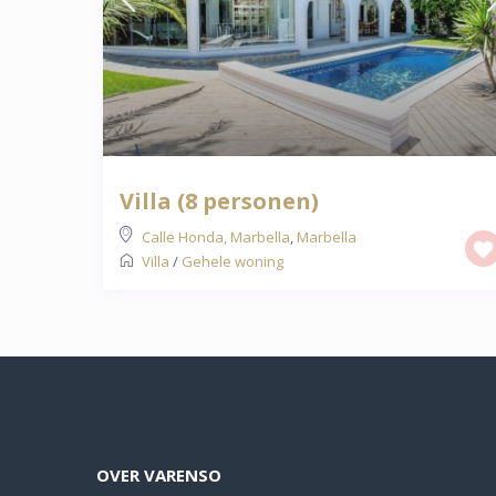
Villa (8 personen)
Calle Honda, Marbella
,
Marbella
Villa
/
Gehele woning
OVER VARENSO