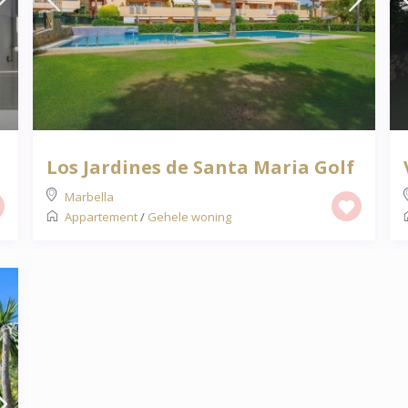
Los Jardines de Santa Maria Golf
Marbella
Appartement
/
Gehele woning