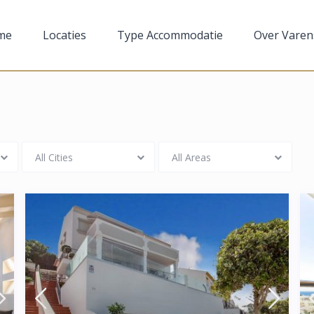
me
Locaties
Type Accommodatie
Over Varen
All Cities
All Areas