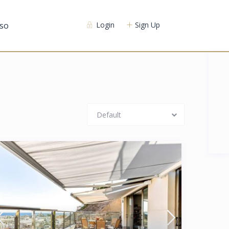
so
Login
Sign Up
Default