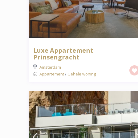
Luxe Appartement
Prinsengracht
Amsterdam
Appartement
/
Gehele woning